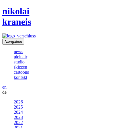
nikolai
kraneis
Navigation
news
pleinair
studio
skizzen
cartoons
kontakt
en
de
2026
2025
2024
2023
2022
2021