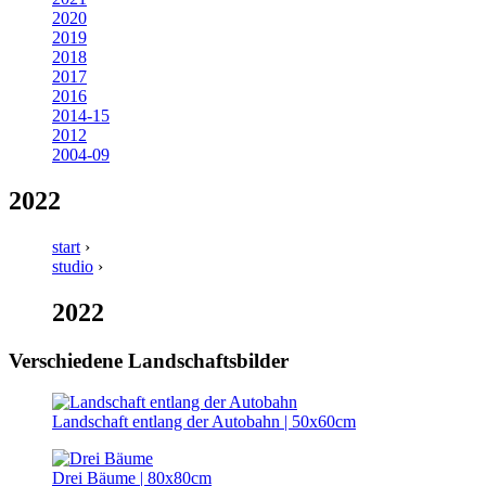
2020
2019
2018
2017
2016
2014-15
2012
2004-09
2022
start
›
studio
›
2022
Verschiedene Landschaftsbilder
Landschaft entlang der Autobahn | 50x60cm
Drei Bäume | 80x80cm