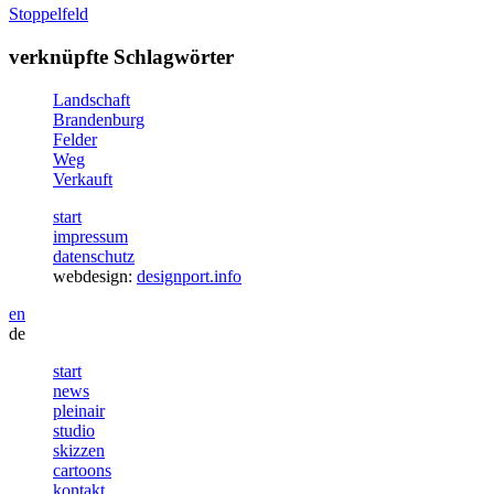
Stoppelfeld
verknüpfte Schlagwörter
Landschaft
Brandenburg
Felder
Weg
Verkauft
start
impressum
datenschutz
webdesign:
designport.info
en
de
start
news
pleinair
studio
skizzen
cartoons
kontakt