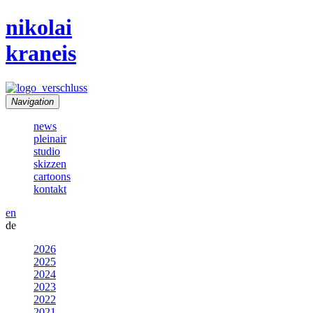
nikolai
kraneis
Navigation
news
pleinair
studio
skizzen
cartoons
kontakt
en
de
2026
2025
2024
2023
2022
2021