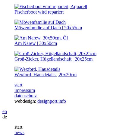
Fischerboot wird repariert
Möwenfamilie auf Dach | 50x55cm
Am Narew | 30x50cm
Groß-Zicker, Hügellandschaft | 20x25cm
Wexford, Hausdetails | 20x20cm
start
impressum
datenschutz
webdesign:
designport.info
en
de
start
news