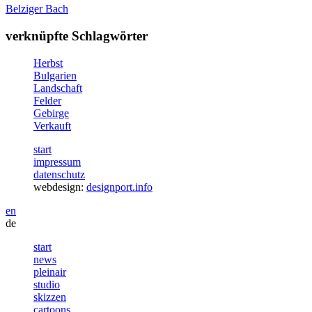
Belziger Bach
verknüpfte Schlagwörter
Herbst
Bulgarien
Landschaft
Felder
Gebirge
Verkauft
start
impressum
datenschutz
webdesign:
designport.info
en
de
start
news
pleinair
studio
skizzen
cartoons