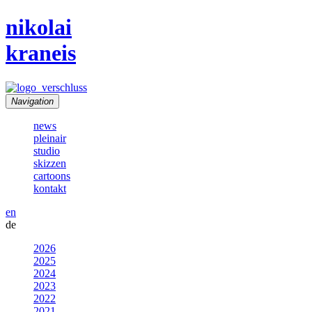
nikolai
kraneis
Navigation
news
pleinair
studio
skizzen
cartoons
kontakt
en
de
2026
2025
2024
2023
2022
2021