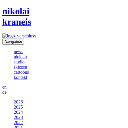
nikolai
kraneis
Navigation
news
pleinair
studio
skizzen
cartoons
kontakt
en
de
2026
2025
2024
2023
2022
2021