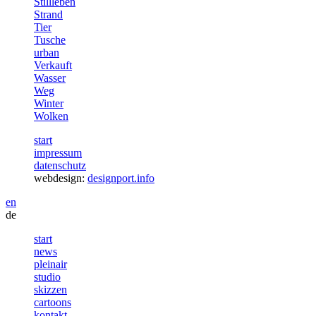
Stillleben
Strand
Tier
Tusche
urban
Verkauft
Wasser
Weg
Winter
Wolken
start
impressum
datenschutz
webdesign:
designport.info
en
de
start
news
pleinair
studio
skizzen
cartoons
kontakt