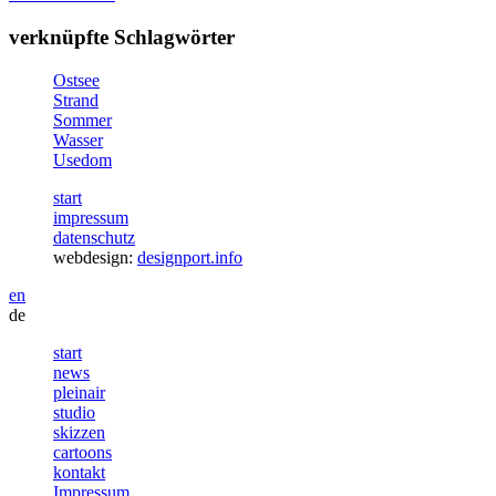
verknüpfte Schlagwörter
Ostsee
Strand
Sommer
Wasser
Usedom
start
impressum
datenschutz
webdesign:
designport.info
en
de
start
news
pleinair
studio
skizzen
cartoons
kontakt
Impressum