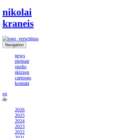
nikolai
kraneis
Navigation
news
pleinair
studio
skizzen
cartoons
kontakt
en
de
2026
2025
2024
2023
2022
2021