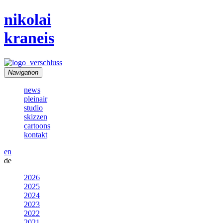
nikolai
kraneis
Navigation
news
pleinair
studio
skizzen
cartoons
kontakt
en
de
2026
2025
2024
2023
2022
2021