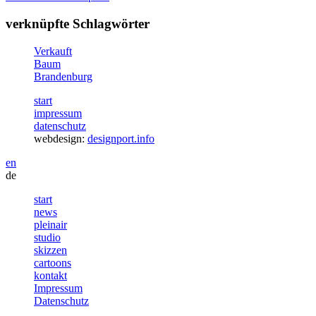
verknüpfte Schlagwörter
Verkauft
Baum
Brandenburg
start
impressum
datenschutz
webdesign:
designport.info
en
de
start
news
pleinair
studio
skizzen
cartoons
kontakt
Impressum
Datenschutz