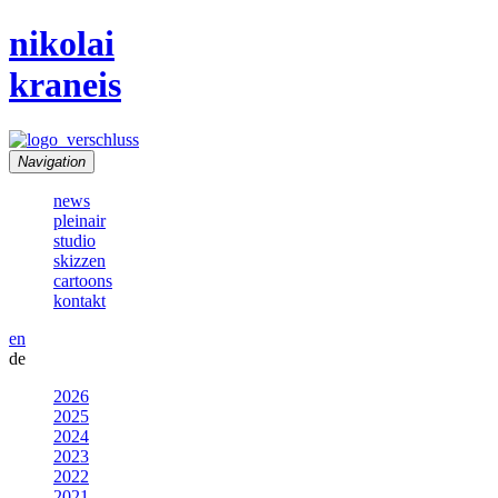
nikolai
kraneis
Navigation
news
pleinair
studio
skizzen
cartoons
kontakt
en
de
2026
2025
2024
2023
2022
2021