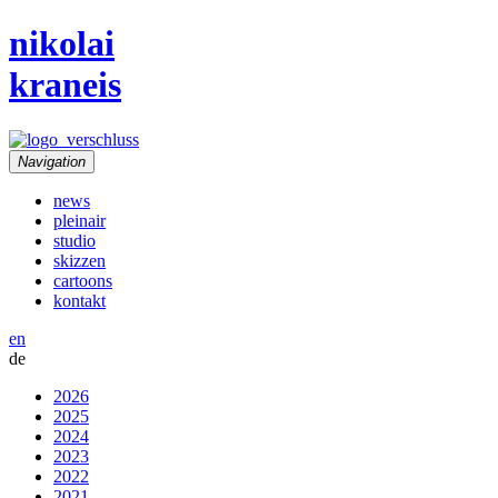
nikolai
kraneis
Navigation
news
pleinair
studio
skizzen
cartoons
kontakt
en
de
2026
2025
2024
2023
2022
2021