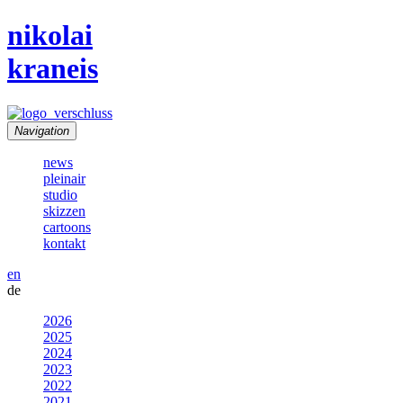
nikolai
kraneis
Navigation
news
pleinair
studio
skizzen
cartoons
kontakt
en
de
2026
2025
2024
2023
2022
2021