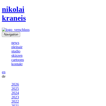
nikolai
kraneis
Navigation
news
pleinair
studio
skizzen
cartoons
kontakt
en
de
2026
2025
2024
2023
2022
2021