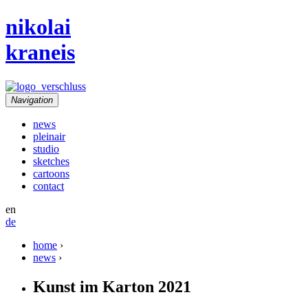
nikolai
kraneis
Navigation
news
pleinair
studio
sketches
cartoons
contact
en
de
home
›
news
›
Kunst im Karton 2021