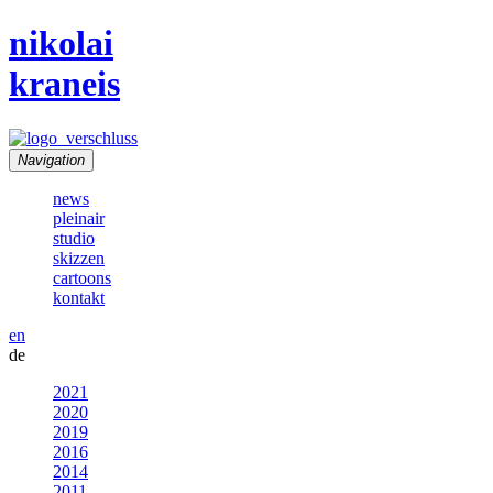
nikolai
kraneis
Navigation
news
pleinair
studio
skizzen
cartoons
kontakt
en
de
2021
2020
2019
2016
2014
2011