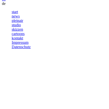
de
start
news
pleinair
studio
skizzen
cartoons
kontakt
Impressum
Datenschutz