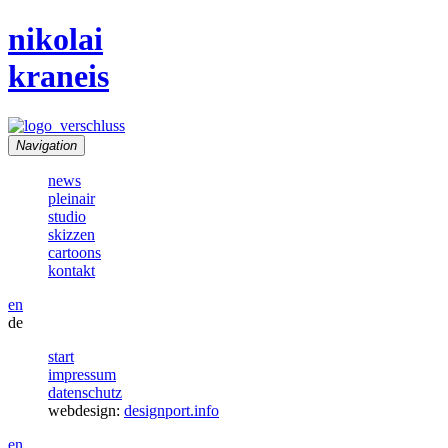
nikolai
kraneis
Navigation
news
pleinair
studio
skizzen
cartoons
kontakt
en
de
start
impressum
datenschutz
webdesign:
designport.info
en